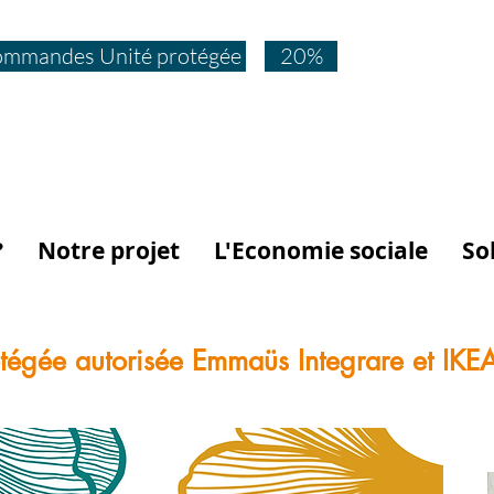
mmandes Unité protégée
20%
?
Notre projet
L'Economie sociale
So
otégée autorisée Emmaüs Integrare et IKE