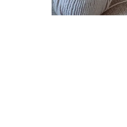
20, Bulevard Vasile Lucac
440031, Satu Mare,
Roumanie
contact@emmaussm.ro