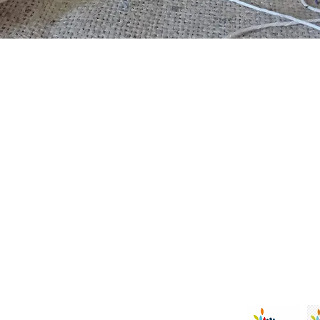
L'associa
iu
HOME
réseaux:
L'UNITE PROTEGEE
CONTACT