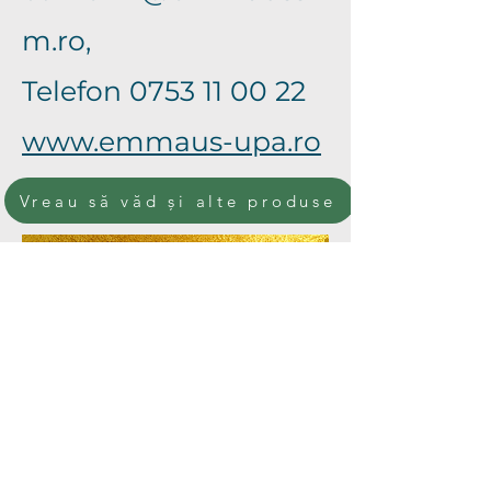
m.ro
,
Telefon
0753 11 00 22
www.emmaus-upa.ro
Vreau să văd și alte produse