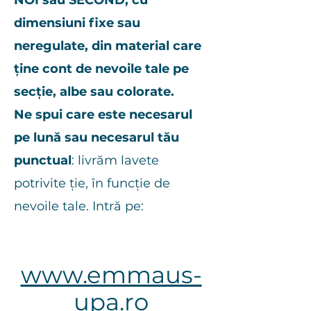
NOI sau SECOND, cu
dimensiuni fixe sau
neregulate, din material care
ține cont de nevoile tale pe
secție, albe sau colorate.
N
e spui care este n
ecesarul
pe lună sau necesarul tău
punctual
: livrăm lavete
potrivite ție, în funcție de
nevoile tale. Intră pe:
www.emmaus-
upa.ro